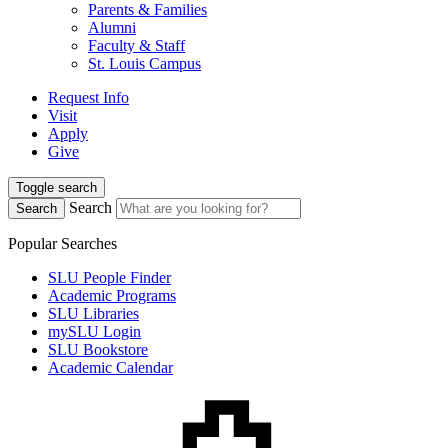
Parents & Families
Alumni
Faculty & Staff
St. Louis Campus
Request Info
Visit
Apply
Give
Toggle search
Search
Search
Popular Searches
SLU People Finder
Academic Programs
SLU Libraries
mySLU Login
SLU Bookstore
Academic Calendar