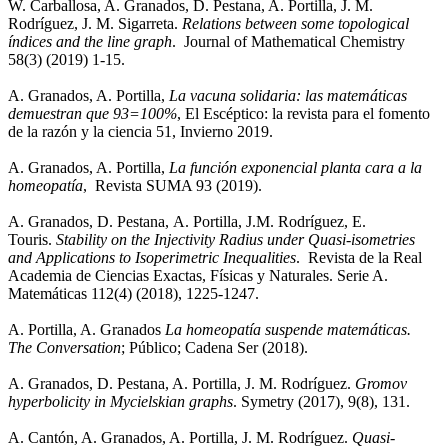
W. Carballosa, A. Granados, D. Pestana, A. Portilla, J. M.
Rodríguez, J. M. Sigarreta.
Relations between some topological
índices and the line graph
. Journal of Mathematical Chemistry
58(3) (2019) 1-15.
A. Granados, A. Portilla,
La vacuna solidaria: las matemáticas
demuestran que 93=100%
, El Escéptico: la revista para el fomento
de la razón y la ciencia 51, Invierno 2019.
A. Granados, A. Portilla,
La función exponencial planta cara a la
homeopatía
, Revista SUMA 93 (2019).
A. Granados, D. Pestana, A. Portilla, J.M. Rodríguez, E.
Touris.
Stability on the Injectivity Radius under Quasi-isometries
and Applications to Isoperimetric Inequalities
. Revista de la Real
Academia de Ciencias Exactas, Físicas y Naturales. Serie A.
Matemáticas 112(4) (2018), 1225-1247.
A. Portilla, A. Granados
La homeopatía suspende matemáticas.
The Conversation
; Público; Cadena Ser (2018).
A. Granados, D. Pestana, A. Portilla, J. M. Rodríguez.
Gromov
hyperbolicity in Mycielskian graphs
. Symetry (2017), 9(8), 131.
A. Cantón, A. Granados, A. Portilla, J. M. Rodríguez.
Quasi-