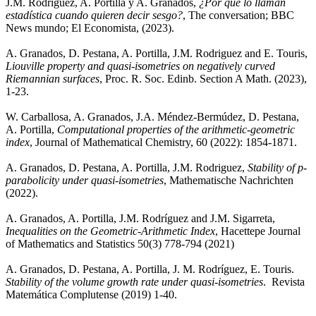
J.M. Rodríguez, A. Portilla y A. Granados,
¿Por qué lo llaman
estadística cuando quieren decir sesgo?
, The conversation; BBC
News mundo; El Economista, (2023).
A. Granados, D. Pestana, A. Portilla, J.M. Rodriguez and E. Touris,
Liouville property and quasi-isometries on negatively curved
Riemannian surfaces
, Proc. R. Soc. Edinb. Section A Math. (2023),
1-23.
W. Carballosa, A. Granados, J.A. Méndez-Bermúdez, D. Pestana,
A. Portilla,
Computational properties of the arithmetic-geometric
index
, Journal of Mathematical Chemistry, 60 (2022): 1854-1871.
A. Granados, D. Pestana, A. Portilla, J.M. Rodriguez,
Stability of p-
parabolicity under quasi-isometries
, Mathematische Nachrichten
(2022).
A. Granados, A. Portilla, J.M. Rodríguez and J.M. Sigarreta,
Inequalities on the Geometric-Arithmetic Index
, Hacettepe Journal
of Mathematics and Statistics 50(3) 778-794 (2021)
A. Granados, D. Pestana, A. Portilla, J. M. Rodríguez, E. Touris.
Stability of the volume growth rate under quasi-isometries
. Revista
Matemática Complutense (2019) 1-40.