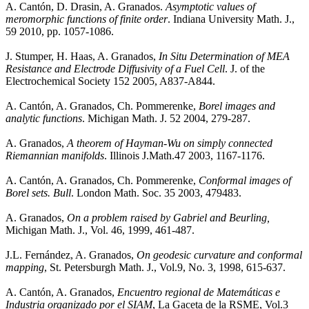
A. Cantón, D. Drasin, A. Granados.
Asymptotic values of
meromorphic functions of finite order
. Indiana University Math. J.,
59 2010, pp. 1057-1086.
J. Stumper, H. Haas, A. Granados,
In Situ Determination of MEA
Resistance and Electrode Diffusivity of a Fuel Cell
. J. of the
Electrochemical Society 152 2005, A837-A844.
A. Cantón, A. Granados, Ch. Pommerenke,
Borel images and
analytic functions
. Michigan Math. J. 52 2004, 279-287.
A. Granados,
A theorem of Hayman-Wu on simply connected
Riemannian manifolds
. Illinois J.Math.47 2003, 1167-1176.
A. Cantón, A. Granados, Ch. Pommerenke,
Conformal images of
Borel sets. Bull
. London Math. Soc. 35 2003, 479483.
A. Granados,
On a problem raised by Gabriel and Beurling,
Michigan Math. J., Vol. 46, 1999, 461-487.
J.L. Fernández, A. Granados,
On geodesic curvature and conformal
mapping
, St. Petersburgh Math. J., Vol.9, No. 3, 1998, 615-637.
A. Cantón, A. Granados,
Encuentro regional de Matemáticas e
Industria organizado por el SIAM
, La Gaceta de la RSME, Vol.3