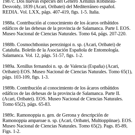
1987c. Dos nuevas especies del Género Xenillus Robineau-
Desvoidy, 1839 (Acari, Oribatei) del Mediterráneo español.
REDIA. Vol. LXX, págs. 407-419, figs. 1-5. Italia.
1988a. Contribución al conocimiento de los ácaros oribátidos
edáficos de las dehesas de la provincia de Salamanca. Parte I. EOS.
Museo Nacional de Ciencias Naturales. Tomo 64, págs. 207-220.
1988b. Cosmochthonius perezinigoi n. sp. (Acari, Oribatei) de
Cataluña. Boletín de la Asociación Española de Entomología.
Salamanca. Vol. 12, págs. 51-57, figs. 1-2.
1989a. Xenillus fernandoi n. sp. de Valencia (España) (Acari,
Oribatei) EOS. Museo Nacional de Ciencias Naturales. Tomo 65(1),
págs. 103-109, figs. 1-3.
1989b. Contribución al conocimiento de los ácaros oribátidos
edáficos de las dehesas de la provincia de Salamanca. Parte II.
(Acari, Oribatei). EOS. Museo Nacional de Ciencias Naturales.
Tomo 65(2), págs. 65-83.
1989c. Ramonoppia n. gen. de Gerona y descripción de
Ramonoppia amparoae n. sp. (Acari, Oribatei, Multioppiinae). EOS.
Museo Nacional de Ciencias Naturales. Tomo 65(2). Pags. 85-89,
Figs. 1-2.