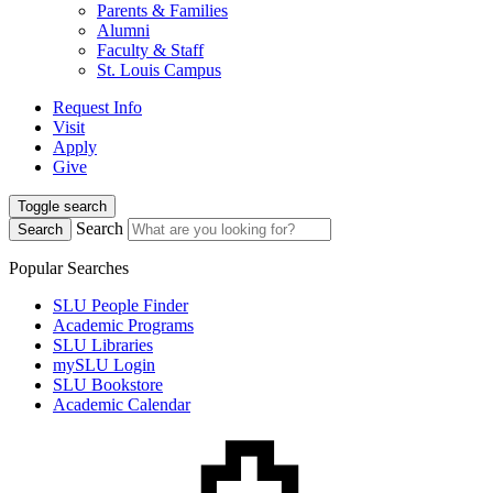
Parents & Families
Alumni
Faculty & Staff
St. Louis Campus
Request Info
Visit
Apply
Give
Toggle search
Search
Search
Popular Searches
SLU People Finder
Academic Programs
SLU Libraries
mySLU Login
SLU Bookstore
Academic Calendar