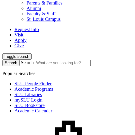
Parents & Families
Alumni
Faculty & Staff
St. Louis Campus
Request Info
Visit
Apply
Give
Toggle search
Search
Search
Popular Searches
SLU People Finder
Academic Programs
SLU Libraries
mySLU Login
SLU Bookstore
Academic Calendar