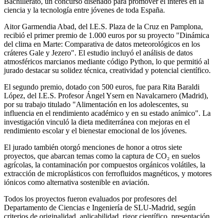
Bachillerato, un concurso diseñado para promover el interés en la
ciencia y la tecnología entre jóvenes de toda España.
Aitor Garmendia Abad, del I.E.S. Plaza de la Cruz en Pamplona,
recibió el primer premio de 1.000 euros por su proyecto "Dinámica
del clima en Marte: Comparativa de datos meteorológicos en los
cráteres Gale y Jezero". El estudio incluyó el análisis de datos
atmosféricos marcianos mediante código Python, lo que permitió al
jurado destacar su solidez técnica, creatividad y potencial científico.
El segundo premio, dotado con 500 euros, fue para Rita Baraldi
López, del I.E.S. Profesor Ángel Ysern en Navalcarnero (Madrid),
por su trabajo titulado "Alimentación en los adolescentes, su
influencia en el rendimiento académico y en su estado anímico". La
investigación vinculó la dieta mediterránea con mejoras en el
rendimiento escolar y el bienestar emocional de los jóvenes.
El jurado también otorgó menciones de honor a otros siete
proyectos, que abarcan temas como la captura de CO₂ en suelos
agrícolas, la contaminación por compuestos orgánicos volátiles, la
extracción de microplásticos con ferrofluidos magnéticos, y motores
iónicos como alternativa sostenible en aviación.
Todos los proyectos fueron evaluados por profesores del
Departamento de Ciencias e Ingeniería de SLU-Madrid, según
criterios de originalidad, aplicabilidad, rigor científico, presentación