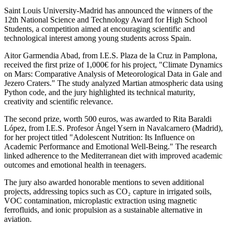
Saint Louis University-Madrid has announced the winners of the
12th National Science and Technology Award for High School
Students, a competition aimed at encouraging scientific and
technological interest among young students across Spain.
Aitor Garmendia Abad, from I.E.S. Plaza de la Cruz in Pamplona,
received the first prize of 1,000€ for his project, "Climate Dynamics
on Mars: Comparative Analysis of Meteorological Data in Gale and
Jezero Craters." The study analyzed Martian atmospheric data using
Python code, and the jury highlighted its technical maturity,
creativity and scientific relevance.
The second prize, worth 500 euros, was awarded to Rita Baraldi
López, from I.E.S. Profesor Ángel Ysern in Navalcarnero (Madrid),
for her project titled "Adolescent Nutrition: Its Influence on
Academic Performance and Emotional Well-Being." The research
linked adherence to the Mediterranean diet with improved academic
outcomes and emotional health in teenagers.
The jury also awarded honorable mentions to seven additional
projects, addressing topics such as CO₂ capture in irrigated soils,
VOC contamination, microplastic extraction using magnetic
ferrofluids, and ionic propulsion as a sustainable alternative in
aviation.